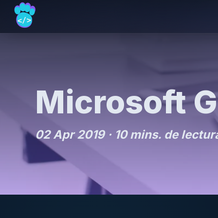
Microsoft 
02 Apr 2019 ·
10 mins. de lectur