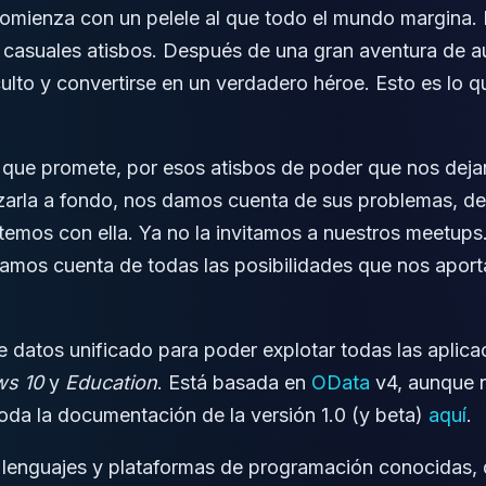
omienza con un pelele al que todo el mundo margina. E
 y casuales atisbos. Después de una gran aventura de 
ulto y convertirse en un verdadero héroe
. Esto es lo 
 que promete, por esos atisbos de poder que nos deja
lizarla a fondo, nos damos cuenta de sus problemas, de
emos con ella. Ya no la invitamos a nuestros meetup
mos cuenta de todas las posibilidades que nos aporta, 
 datos unificado para poder explotar todas las aplic
s 10
y
Education
. Está basada en
OData
v4, aunque n
da la documentación de la versión 1.0 (y beta)
aquí
.
 lenguajes y plataformas de programación conocidas, q