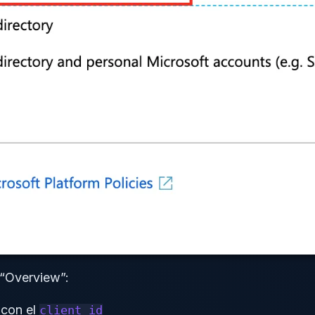
 “Overview”:
 con el
client_id