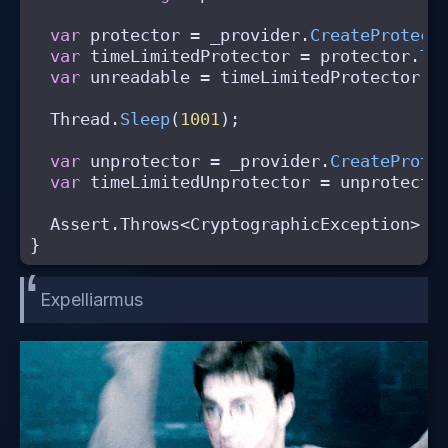
var
protector
=
_provider
.
CreateProtect
var
timeLimitedProtector
=
protector
.
To
var
unreadable
=
timeLimitedProtector
.
P
Thread
.
Sleep
(
1001
);
var
unprotector
=
_provider
.
CreateProte
var
timeLimitedUnprotector
=
unprotecto
Assert
.
Throws
<
CryptographicException
>((
}
Expelliarmus