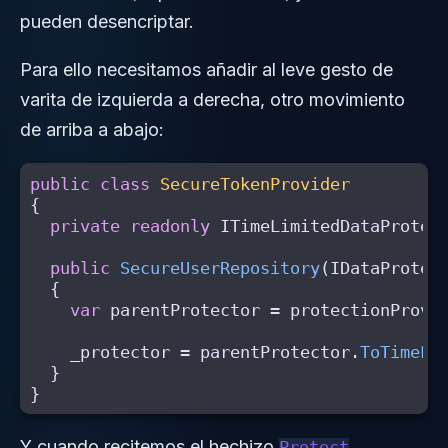
pueden desencriptar.
Para ello necesitamos añadir al leve gesto de
varita de izquierda a derecha, otro movimiento
de arriba a abajo:
public
class
SecureTokenProvider
{
private
readonly
ITimeLimitedDataProtec
public
SecureUserRepository
(
IDataProtec
{
var
parentProtector
=
protectionProvi
_protector
=
parentProtector
.
ToTimeLi
}
}
Y cuando recitemos el hechizo
Protect