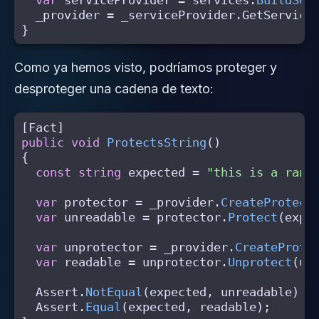
var
serviceProvider
=
services
.
BuildSer
_provider
=
_serviceProvider
.
GetService
}
Como ya hemos visto, podríamos proteger y
desproteger una cadena de texto:
[
Fact
]
public
void
ProtectsString
()
{
const
string
expected
=
"this is a rand
var
protector
=
_provider
.
CreateProtect
var
unreadable
=
protector
.
Protect
(
expe
var
unprotector
=
_provider
.
CreateProte
var
readable
=
unprotector
.
Unprotect
(
un
Assert
.
NotEqual
(
expected
,
unreadable
);
Assert
.
Equal
(
expected
,
readable
);