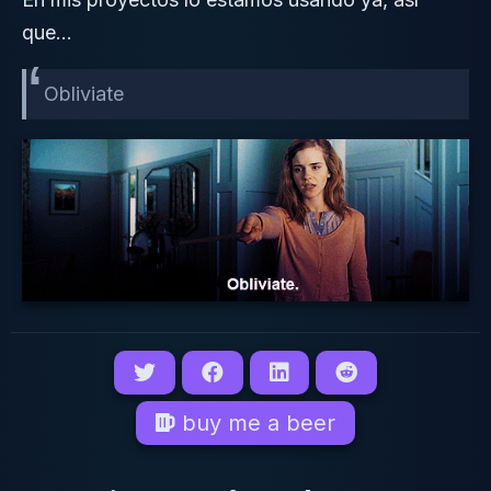
que…
Obliviate
buy me a beer