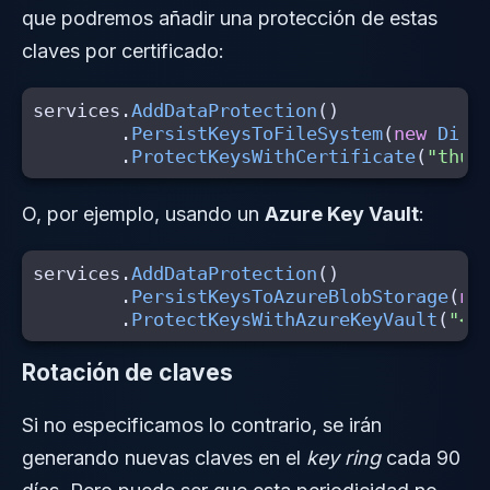
que podremos añadir una protección de estas
claves por certificado:
services
.
AddDataProtection
()
.
PersistKeysToFileSystem
(
new
Dire
.
ProtectKeysWithCertificate
(
"thum
O, por ejemplo, usando un
Azure Key Vault
:
services
.
AddDataProtection
()
.
PersistKeysToAzureBlobStorage
(
ne
.
ProtectKeysWithAzureKeyVault
(
"<k
Rotación de claves
Si no especificamos lo contrario, se irán
generando nuevas claves en el
key ring
cada 90