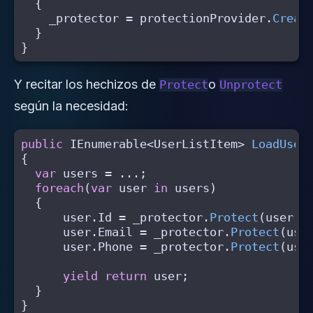
{
_protector
=
protectionProvider
.
Creat
}
}
Y recitar los hechizos de
o
Protect
Unprotect
según la necesidad:
public
IEnumerable
<
UserListItem
>
LoadUser
{
var
users
=
...;
foreach
(
var
user
in
users
)
{
user
.
Id
=
_protector
.
Protect
(
user
.
I
user
.
Email
=
_protector
.
Protect
(
use
user
.
Phone
=
_protector
.
Protect
(
use
yield
return
user
;
}
}