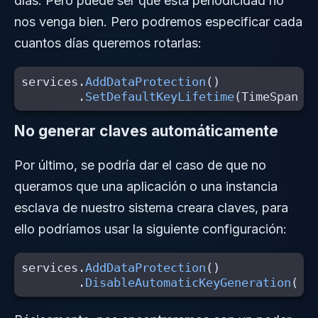
días. Pero puede ser que esta periodicidad no
nos venga bien. Pero podremos especificar cada
cuantos días queremos rotarlas:
services
.
AddDataProtection
()
.
SetDefaultKeyLifetime
(
TimeSpan
.
F
No generar claves automáticamente
Por último, se podría dar el caso de que no
queramos que una aplicación o una instancia
esclava de nuestro sistema creara claves, para
ello podríamos usar la siguiente configuración:
services
.
AddDataProtection
()
.
DisableAutomaticKeyGeneration
();