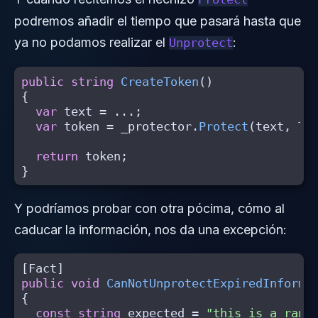
podremos añadir el tiempo que pasará hasta que
ya no podamos realizar el
:
Unprotect
public
string
CreateToken
()
{
var
text
=
...;
var
token
=
_protector
.
Protect
(
text
,
Ti
return
token
;
}
Y podríamos probar con otra pócima, cómo al
caducar la información, nos da una excepción:
[
Fact
]
public
void
CanNotUnprotectExpiredInforma
{
const
string
expected
=
"this is a rand