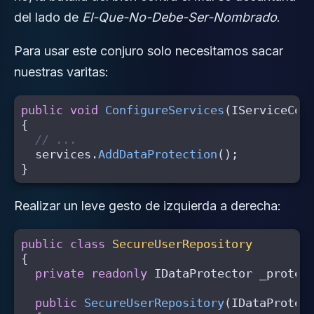
del lado de
El-Que-No-Debe-Ser-Nombrado
.
Para usar este conjuro solo necesitamos sacar
nuestras varitas:
public
void
ConfigureServices
(
IServiceCol
{
// ...
services
.
AddDataProtection
();
}
Realizar un leve gesto de izquierda a derecha:
public
class
SecureUserRepository
{
private
readonly
IDataProtector
_protec
public
SecureUserRepository
(
IDataProtec