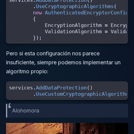
services
.
AddDataProtection
()
.
UseCryptographicAlgorithms
(
new
AuthenticatedEncryptorConfigu
{
EncryptionAlgorithm
=
Encrypt
ValidationAlgorithm
=
Validat
});
Pero si esta configuración nos parece
insuficiente, siempre podemos implementar un
algoritmo propio:
services
.
AddDataProtection
()
.
UseCustomCryptographicAlgorithms
Alohomora