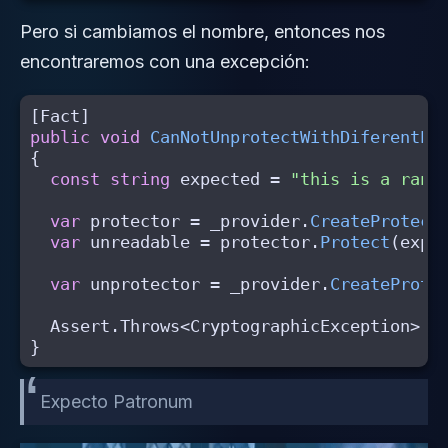
Pero si cambiamos el nombre, entonces nos
encontraremos con una excepción:
[
Fact
]
public
void
CanNotUnprotectWithDiferentPr
{
const
string
expected
=
"this is a rand
var
protector
=
_provider
.
CreateProtect
var
unreadable
=
protector
.
Protect
(
expe
var
unprotector
=
_provider
.
CreateProte
Assert
.
Throws
<
CryptographicException
>((
}
Expecto Patronum