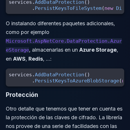
services
.
AddDataProtection
()
.
PersistKeysToFileSystem
(
new
Dire
O instalando diferentes paquetes adicionales,
como por ejemplo
Microsoft.AspNetCore.DataProtection.Azur
, almacenarlas en un
Azure Storage
,
eStorage
en
AWS
,
Redis
, …:
services
.
AddDataProtection
()
.
PersistKeysToAzureBlobStorage
(
ne
Protección
Otro detalle que tenemos que tener en cuenta es
la protección de las claves de cifrado. La librería
nos provee de una serie de facilidades con las