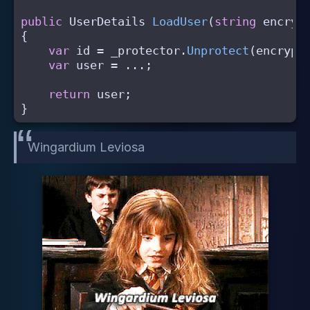
public
UserDetails
LoadUser
(
string
encryp
{
var
id
=
_protector
.
Unprotect
(
encrypt
var
user
=
...;
return
user
;
}
Wingardium Leviosa