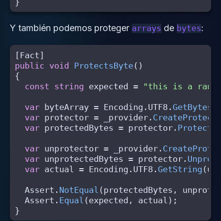
}
Y también podemos proteger
de
:
arrays
bytes
[
Fact
]
public
void
ProtectsByte
()
{
const
string
expected
=
"this is a rand
var
byteArray
=
Encoding
.
UTF8
.
GetBytes
(
var
protector
=
_provider
.
CreateProtect
var
protectedBytes
=
protector
.
Protect
(
var
unprotector
=
_provider
.
CreateProte
var
unprotectedBytes
=
protector
.
Unprot
var
actual
=
Encoding
.
UTF8
.
GetString
(
un
Assert
.
NotEqual
(
protectedBytes
,
unprote
Assert
.
Equal
(
expected
,
actual
);
}