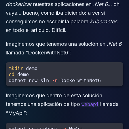
dockerizar
nuestras aplicaciones en
.Net 6
… oh
vaya… bueno, como iba diciendo: a ver si
conseguimos no escribir la palabra
kubernetes
en todo el artículo. Difícil
.
Imaginemos que tenemos una solución en
.Net 6
llamada “DockerWithNet6”:
mkdir 
cd 
demo

dotnet new sln 
-n
Imaginemos que dentro de esta solución
tenemos una aplicación de tipo
llamada
webapi
“MyApi”:
dotnet new webapi 
-o
 MyApi
