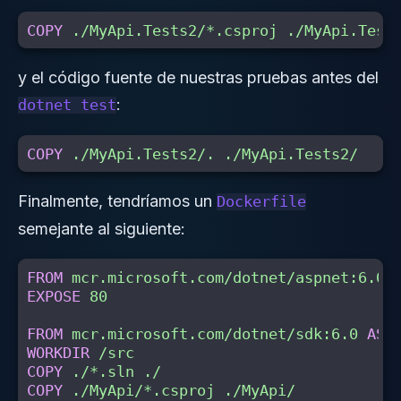
COPY
 ./MyApi.Tests2/*.csproj ./MyApi.Test
y el código fuente de nuestras pruebas antes del
:
dotnet test
COPY
 ./MyApi.Tests2/. ./MyApi.Tests2/
Finalmente, tendríamos un
Dockerfile
semejante al siguiente:
FROM
mcr.microsoft.com/dotnet/aspnet:6.0
EXPOSE
 80
FROM
mcr.microsoft.com/dotnet/sdk:6.0
AS
WORKDIR
 /src
COPY
 ./*.sln ./
COPY
 ./MyApi/*.csproj ./MyApi/