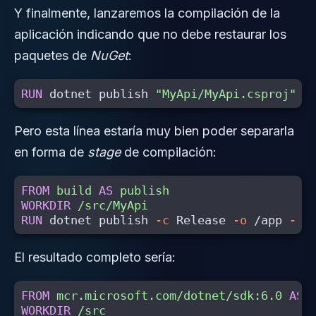
Y finalmente, lanzaremos la compilación de la
aplicación indicando que no debe restaurar los
paquetes de
NuGet
:
RUN 
dotnet publish 
"MyApi/MyApi.csproj"
-
Pero esta línea estaría muy bien poder separarla
en forma de
stage
de compilación:
FROM
build
AS
publish
WORKDIR
 /src/MyApi
RUN 
dotnet publish 
-c
 Release 
-o
 /app 
--n
El resultado completo sería:
FROM
mcr.microsoft.com/dotnet/sdk:6.0
AS
WORKDIR
 /src