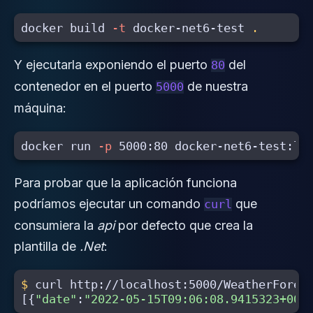
docker build 
-t
 docker-net6-test 
.
Y ejecutarla exponiendo el puerto
del
80
contenedor en el puerto
de nuestra
5000
máquina:
docker run 
-p
Para probar que la aplicación funciona
podríamos ejecutar un comando
que
curl
consumiera la
api
por defecto que crea la
plantilla de
.Net
:
$ 
[{
"date"
:
"2022-05-15T09:06:08.9415323+00: