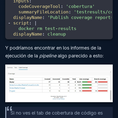
inputs
:
codeCoverageTool
:
'
cobertura'
summaryFileLocation
:
'
testresults/cov
displayName
:
'
Publish
coverage
reports'
-
script
:
|
docker rm test-results
displayName
:
cleanup
Y podríamos encontrar en los informes de la
ejecución de la
pipeline
algo parecido a esto:
Si no ves el tab de cobertura de código es