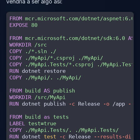
vendría a ser algo así:
FROM
mcr.microsoft.com/dotnet/aspnet:6.0
EXPOSE
 80
FROM
mcr.microsoft.com/dotnet/sdk:6.0
AS
WORKDIR
 /src
COPY
 ./*.sln ./
COPY
 ./MyApi/*.csproj ./MyApi/
COPY
 ./MyApi.Tests/*.csproj ./MyApi.Tests
RUN 
COPY
 ./MyApi/. ./MyApi/
FROM
build
AS
publish
WORKDIR
 /src/MyApi
RUN 
dotnet publish 
-c
 Release 
-o
 /app 
--n
FROM
build
as
tests
LABEL
 test=true
COPY
 ./MyApi.Tests/. ./MyApi.Tests/
RUN 
dotnet 
test
-c
 Release 
--results-dire