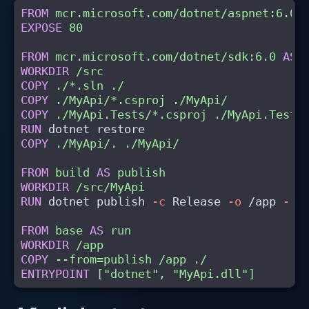
FROM
mcr.microsoft.com/dotnet/aspnet:6.0
EXPOSE
 80
FROM
mcr.microsoft.com/dotnet/sdk:6.0
AS
WORKDIR
 /src
COPY
 ./*.sln ./
COPY
 ./MyApi/*.csproj ./MyApi/
COPY
 ./MyApi.Tests/*.csproj ./MyApi.Tests
RUN 
COPY
 ./MyApi/. ./MyApi/
FROM
build
AS
publish
WORKDIR
 /src/MyApi
RUN 
dotnet publish 
-c
 Release 
-o
 /app 
--n
FROM
base
AS
run
WORKDIR
 /app
COPY
 --from=publish /app ./
ENTRYPOINT
 ["dotnet", "MyApi.dll"]