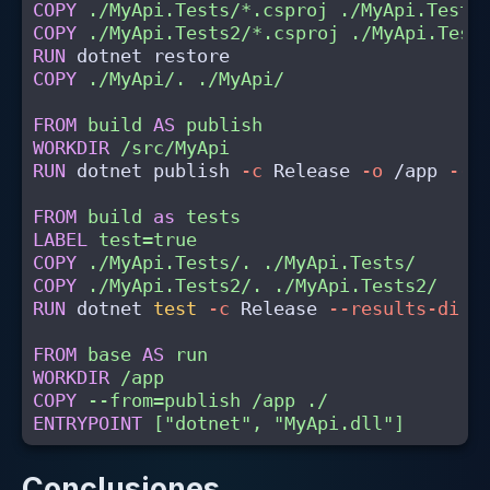
COPY
 ./MyApi.Tests/*.csproj ./MyApi.Tests
COPY
 ./MyApi.Tests2/*.csproj ./MyApi.Test
RUN 
COPY
 ./MyApi/. ./MyApi/
FROM
build
AS
publish
WORKDIR
 /src/MyApi
RUN 
dotnet publish 
-c
 Release 
-o
 /app 
--n
FROM
build
as
tests
LABEL
 test=true
COPY
 ./MyApi.Tests/. ./MyApi.Tests/
COPY
 ./MyApi.Tests2/. ./MyApi.Tests2/
RUN 
dotnet 
test
-c
 Release 
--results-dire
FROM
base
AS
run
WORKDIR
 /app
COPY
 --from=publish /app ./
ENTRYPOINT
 ["dotnet", "MyApi.dll"]
Conclusiones