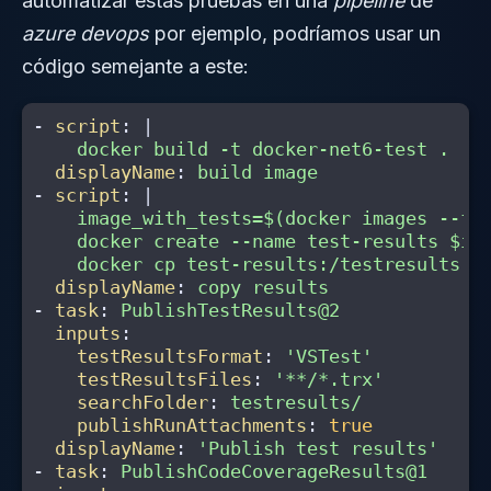
automatizar estas pruebas en una
pipeline
de
azure devops
por ejemplo, podríamos usar un
código semejante a este:
-
script
:
|
docker build -t docker-net6-test .
displayName
:
build image
-
script
:
|
image_with_tests=$(docker images --fi
docker create --name test-results $im
docker cp test-results:/testresults .
displayName
:
copy results
-
task
:
PublishTestResults@2
inputs
:
testResultsFormat
:
'
VSTest'
testResultsFiles
:
'
**/*.trx'
searchFolder
:
testresults/
publishRunAttachments
:
true
displayName
:
'
Publish
test
results'
-
task
:
PublishCodeCoverageResults@1