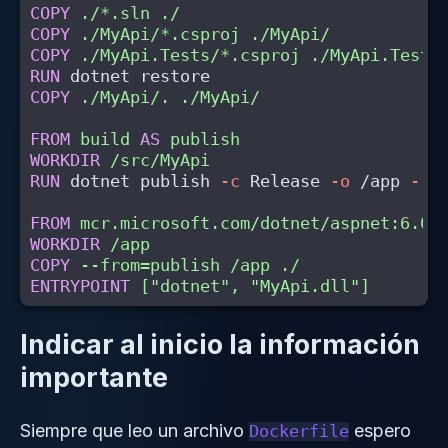
COPY
 ./*.sln ./
COPY
 ./MyApi/*.csproj ./MyApi/
COPY
 ./MyApi.Tests/*.csproj ./MyApi.Tests
RUN 
COPY
 ./MyApi/. ./MyApi/
FROM
build
AS
publish
WORKDIR
 /src/MyApi
RUN 
dotnet publish 
-c
 Release 
-o
 /app 
--n
FROM
mcr.microsoft.com/dotnet/aspnet:6.0
WORKDIR
 /app
COPY
 --from=publish /app ./
ENTRYPOINT
 ["dotnet", "MyApi.dll"]
Indicar al inicio la información
importante
Siempre que leo un archivo
espero
Dockerfile