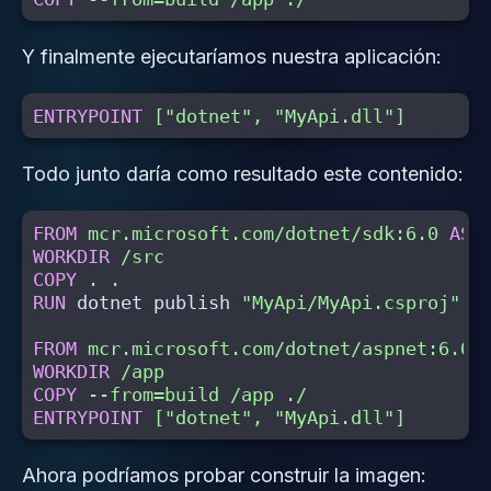
Y finalmente ejecutaríamos nuestra aplicación:
ENTRYPOINT
 ["dotnet", "MyApi.dll"]
Todo junto daría como resultado este contenido:
FROM
mcr.microsoft.com/dotnet/sdk:6.0
AS
WORKDIR
 /src
COPY
 . .
RUN 
dotnet publish 
"MyApi/MyApi.csproj"
-
FROM
 mcr.microsoft.com/dotnet/aspnet:6.0
WORKDIR
 /app
COPY
 --from=build /app ./
ENTRYPOINT
 ["dotnet", "MyApi.dll"]
Ahora podríamos probar construir la imagen: