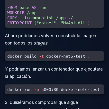
FROM
base
AS
run
WORKDIR
 /app
COPY
 --from=publish /app ./
ENTRYPOINT
 ["dotnet", "MyApi.dll"]
Ahora podríamos volver a construir la imagen
con todos los
stages
:
docker build 
-t
 docker-net6-test 
.
Y podríamos lanzar un contenedor que ejecutara
la aplicación:
docker run 
-p
Si quisiéramos comprobar que sigue