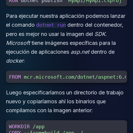
RUN 
dotnet publish 
"MyApi/MyApi.csproj"
-
Para ejecutar nuestra aplicación podemos lanzar
el comando
dentro del contenedor,
dotnet run
pero es mejor no usar la imagen del
SDK
.
Microsoft
tiene imágenes específicas para la
ejecución de aplicaciones
asp.net
dentro de
docker
:
FROM
 mcr.microsoft.com/dotnet/aspnet:6.0
Luego especificaríamos un directorio de trabajo
nuevo y copiaríamos ahí los binarios que
compilamos con la imagen anterior:
WORKDIR
 /app
COPY
 --from=build /app ./