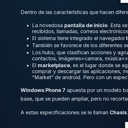
Dentro de las características que hacen dif
La novedosa
pantalla de inicio
. Esta s
recibidos, llamadas, correos electrónico
El sistema tiene integrado el navegador
I
También se favorece de los diferentes s
Los hubs, que clasifican acciones y ag
contactos, imágenes+camara, música+ví
El
marketplace
, es el lugar donde se a
comprar y descargar las aplicaciones, mú
“Market” de android. Pero con un espec
Windows Phone 7
apuesta por un modelo bas
base, que se pueden ampliar, pero no recortar
A estas especificaciones se le llaman
Chasis