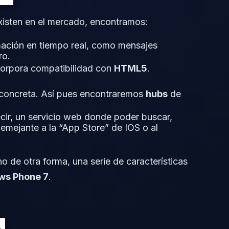
xisten en el mercado, encontramos:
mación en tiempo real, como mensajes
ro.
ncorpora compatibilidad con
HTML5
.
d concreta. Así pues encontraremos
hubs
de
ecir, un servicio web donde poder buscar,
Semejante a la “App Store” de IOS o al
 de otra forma, una serie de características
ws Phone 7
.