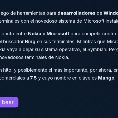
juego de herramientas para
desarrolladores
de
Windo
terminales con el novedoso sistema de Microsoft instal
n pacto entre
Nokia
y
Microsoft
para competir contra 
del buscador
Bing
en sus terminales. Mientras que Micr
a vaya a dejar su sistema operativo, el Symbian. Pero 
 novedosos terminales de Nokia.
an hito, y posiblemente el más importante, por ahora, e
comerciales a
7.5
y cuyo nombre en clave es
Mango
.
 beer