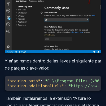
Y añadiremos dentro de las llaves el siguiente par
de parejas clave-valor:
"arduino.path"
:
"C:
\\
Program Files (x86)
\
"arduino.additionalUrls"
:
"https://raw.gi
También instalaremos la extensión “Azure IoT
Tools” para tener instegración con la plataforma