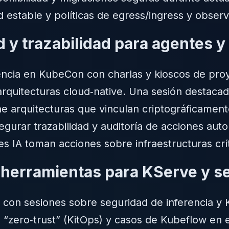
 estable y políticas de egress/ingress y observ
d y trazabilidad para agentes 
encia en KubeCon con charlas y kioscos de pro
rquitecturas cloud‑native. Una sesión destac
arquitecturas que vinculan criptográficamente 
egurar trazabilidad y auditoría de acciones au
s IA toman acciones sobre infraestructuras crí
 herramientas para KServe y se
on sesiones sobre seguridad de inferencia y K
 “zero‑trust” (KitOps) y casos de Kubeflow en e