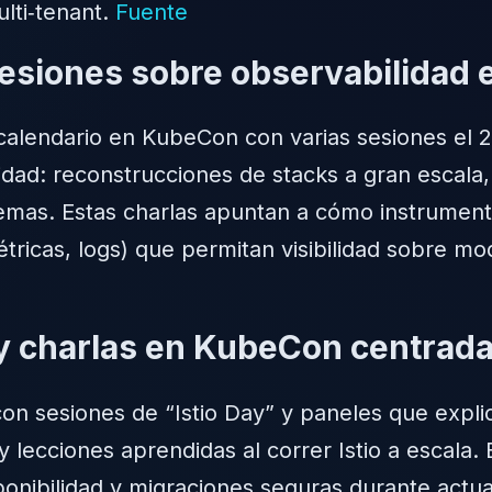
lti‑tenant.
Fuente
siones sobre observabilidad e
calendario en KubeCon con varias sesiones el 
idad: reconstrucciones de stacks a gran escal
emas. Estas charlas apuntan a cómo instrumenta
tricas, logs) que permitan visibilidad sobre mo
s y charlas en KubeCon centrad
on sesiones de “Istio Day” y paneles que expli
 lecciones aprendidas al correr Istio a escala.
ponibilidad y migraciones seguras durante actua