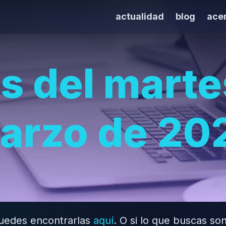
actualidad
blog
ace
as del marte
arzo de 20
 puedes encontrarlas
aquí
. O si lo que buscas son 