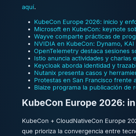
aquí
.
KubeCon Europe 2026: inicio y enfo
Microsoft en KubeCon: keynote so
Wayve comparte prácticas de pro
NVIDIA en KubeCon: Dynamo, KAI Sc
OpenTelemetry destaca sesiones so
Istio anuncia actividades y charla
Keycloak aborda identidad y trazab
Nutanix presenta casos y herramien
Protestas en San Francisco frente a
Blaize programa la publicación de
KubeCon Europe 2026: ini
KubeCon + CloudNativeCon Europe 2026
que prioriza la convergencia entre tecn