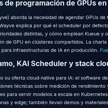
s de programación de GPUs en
yve) aborda la necesidad de agendar GPUs de 
. Wayve explica por qué el scheduler por defec
 prioridades distintas, y cómo emplean Kueue y 
ción de GPU en clústeres compartidos. La charla
 para infraestructuras de IA en producción.
Fue
o, KAI Scheduler y stack clou
su oferta cloud‑native para IA: el software de 
ones técnicas sobre medición de rendimiento y 
es para servir modelos a escala en Kubernetes,
nas y edge; también llevan demos y materiales