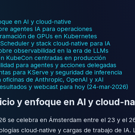
que en AI y cloud-native
bre agentes IA para operaciones
gramación de GPUs en Kubernetes
heduler y stack cloud‑native para IA
bre observabilidad en la era de LLMs
s en KubeCon centradas en producción
ilidad para agentes y acciones delegadas
tas para KServe y seguridad de inferencia
 oficinas de Anthropic, OpenAI y xAI
 resultados y webcast para hoy (24-mar-2026)
cio y enfoque en AI y cloud-na
 se celebra en Ámsterdam entre el 23 y el 2
ologías cloud‑native y cargas de trabajo de IA.