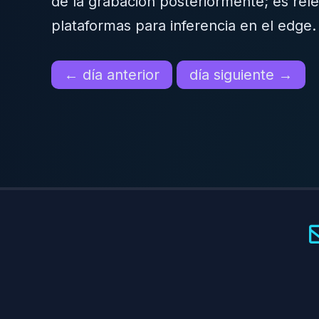
de la grabación posteriormente; es rel
plataformas para inferencia en el edge
← día anterior
día siguiente →