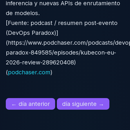
inferencia y nuevas APIs de enrutamiento
de modelos.
[Fuente: podcast / resumen post‑evento
(DevOps Paradox)]
(https://www.podchaser.com/podcasts/devo
paradox-849585/episodes/kubecon-eu-
2026-review-289620408)
(
podchaser.com
)
← día anterior
día siguiente →