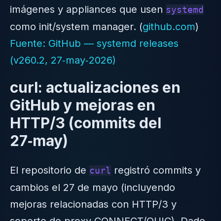
imágenes y appliances que usen
systemd
como init/system manager. (
github.com
)
Fuente: GitHub — systemd releases
(v260.2, 27‑may‑2026)
curl: actualizaciones en
GitHub y mejoras en
HTTP/3 (commits del
27‑may)
El repositorio de
registró commits y
curl
cambios el 27 de mayo (incluyendo
mejoras relacionadas con HTTP/3 y
soporte de proxy CONNECT/QUIC). Dado