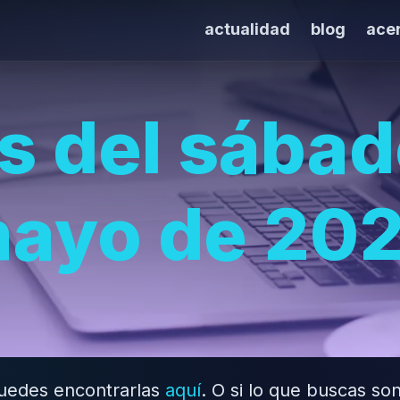
actualidad
blog
ace
s del sába
ayo de 20
 puedes encontrarlas
aquí
. O si lo que buscas son 