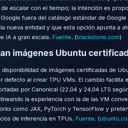
 de escalar con el tiempo; la intención es prop
 Google fuera del catálogo estándar de Google
n la nueva entidad y que esta opción apunta a 
de IA a gran escala.
Fuente
. (
blackstone.com
)
can imágenes Ubuntu certific
 disponibilidad de imágenes certificadas de Ub
r defecto al crear TPU VMs. El cambio facilita
tadas por Canonical (22.04 y 24.04 LTS según 
alineando la experiencia con la de las VM con
rks como JAX, PyTorch y TensorFlow y pretende
cios de inferencia en TPUs.
Fuente
. (
ubuntu.c