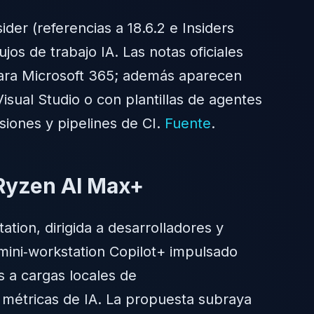
der (referencias a 18.6.2 e Insiders
jos de trabajo IA. Las notas oficiales
 para Microsoft 365; además aparecen
isual Studio o con plantillas de agentes
siones y pipelines de CI.
Fuente
.
 Ryzen AI Max+
ation, dirigida a desarrolladores y
mini‑workstation Copilot+ impulsado
a cargas locales de
métricas de IA. La propuesta subraya