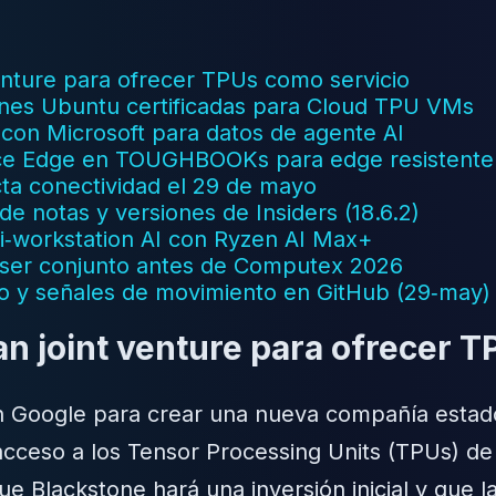
enture para ofrecer TPUs como servicio
enes Ubuntu certificadas para Cloud TPU VMs
 con Microsoft para datos de agente AI
ice Edge en TOUGHBOOKs para edge resistente
ta conectividad el 29 de mayo
de notas y versiones de Insiders (18.6.2)
ni‑workstation AI con Ryzen AI Max+
aser conjunto antes de Computex 2026
Go y señales de movimiento en GitHub (29‑may)
n joint venture para ofrecer 
on Google para crear una nueva compañía esta
 acceso a los Tensor Processing Units (TPUs) 
 que Blackstone hará una inversión inicial y q