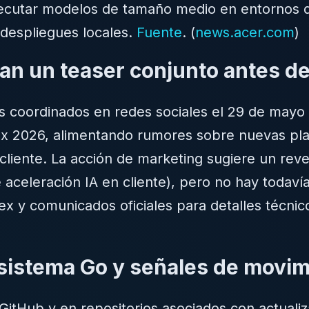
jecutar modelos de tamaño medio en entornos d
 despliegues locales.
Fuente
. (
news.acer.com
)
can un teaser conjunto antes 
s coordinados en redes sociales el 29 de may
x 2026, alimentando rumores sobre nuevas pl
cliente. La acción de marketing sugiere un rev
celeración IA en cliente), pero no hay todavía
x y comunicados oficiales para detalles técnico
osistema Go y señales de movim
itHub y en repositorios asociados con actuali