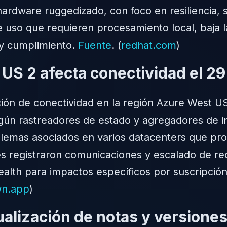
hardware ruggedizado, con foco en resiliencia,
de uso que requieren procesamiento local, baja 
 y cumplimiento.
Fuente
. (
redhat.com
)
 US 2 afecta conectividad el 2
ón de conectividad en la región Azure West US 
gún rastreadores de estado y agregadores de i
blemas asociados en varios datacenters que pro
es registraron comunicaciones y escalado de re
lth para impactos específicos por suscripción y
wn.app
)
alización de notas y versiones 