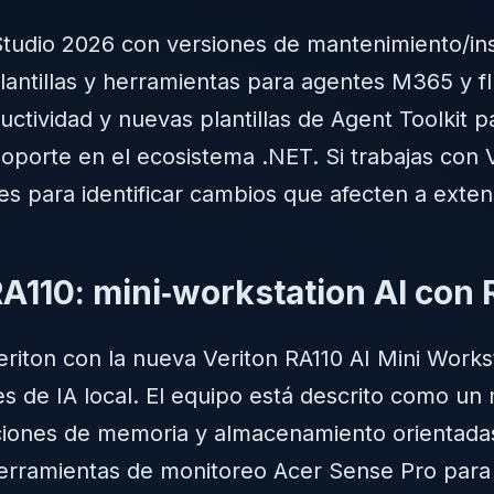
 Studio 2026 con versiones de mantenimiento/insi
antillas y herramientas para agentes M365 y flu
ctividad y nuevas plantillas de Agent Toolkit
soporte en el ecosistema .NET. Si trabajas con V
les para identificar cambios que afecten a exten
RA110: mini‑workstation AI con
riton con la nueva Veriton RA110 AI Mini Workst
s de IA local. El equipo está descrito como un 
ones de memoria y almacenamiento orientadas 
erramientas de monitoreo Acer Sense Pro para 