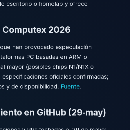
e escritorio o homelab y ofrece
de Computex 2026
o que han provocado especulación
ataformas PC basadas en ARM o
eal mayor (posibles chips N1/N1X o
 especificaciones oficiales confirmadas;
s y de disponibilidad.
Fuente
.
iento en GitHub (29‑may)
zaciones y PRs fechadas el 29 de mayo;