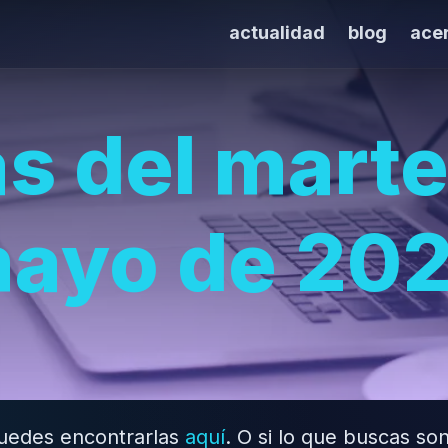
actualidad
blog
ace
as del marte
ayo de 20
 puedes encontrarlas
aquí
. O si lo que buscas son 