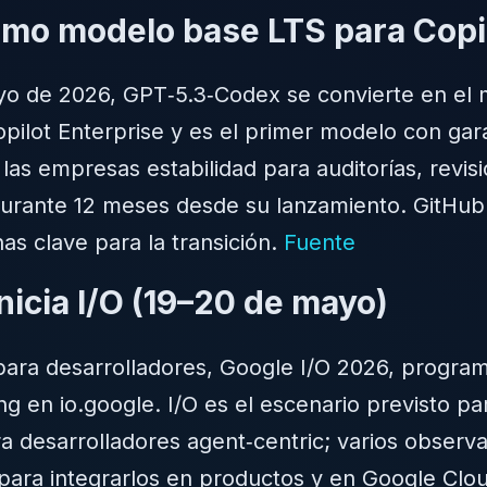
mo modelo base LTS para Copil
yo de 2026, GPT‑5.3‑Codex se convierte en el 
pilot Enterprise y es el primer modelo con gara
las empresas estabilidad para auditorías, revis
durante 12 meses desde su lanzamiento. GitHub 
as clave para la transición.
Fuente
nicia I/O (19–20 de mayo)
 para desarrolladores, Google I/O 2026, progra
g en io.google. I/O es el escenario previsto p
ra desarrolladores agent‑centric; varios obser
ara integrarlos en productos y en Google Clou