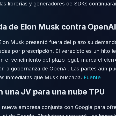
i las librerías y generadores de SDKs continuará
da de Elon Musk contra OpenAI
 Elon Musk presentó fuera del plazo su demanda
s por prescripción. El veredicto es un hito leg
en el vencimiento del plazo legal, marca el ci
 la gobernanza de OpenAI. Las partes aún puede
as inmediatas que Musk buscaba.
Fuente
n una JV para una nube TPU
a nueva empresa conjunta con Google para ofr
) de Google. Blackstone aportará una inversión 