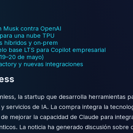
n Musk contra OpenAI
 para una nube TPU
s híbridos y on‑prem
o base LTS para Copilot empresarial
 (19–20 de mayo)
Factory y nuevas integraciones
less
ainless, la startup que desarrolla herramientas
 y servicios de IA. La compra integra la tecnolo
o de mejorar la capacidad de Claude para integ
enticos. La noticia ha generado discusión sobre